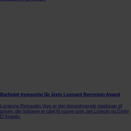
Barfodet trompetist får årets Leonard Bernstein Award
Lucienne Renaudin Vary er den femogtyvende modtager af
prisen, der tidligere er gået til navne som Jan Lisiecki og Emily
D’Angelo.