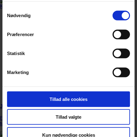
Samtykkevalg
Nødvendig
Præferencer
Statistik
Marketing
Tillad alle cookies
Jonas Kaufmann advarer fans mod biografi
Tillad valgte
En nyudgivet biografi om den tyske tenor Jonas Kaufmann er
fup og fidus.
Kun nødvendige cookies