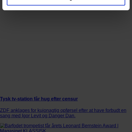
Tysk tv-station får hug efter censur
ZDF anklages for kujonagtig opførsel efter at have forbudt en
sang med Igor Levit og Danger Dan.