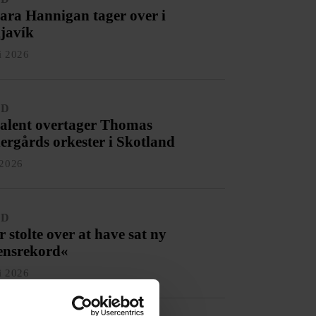
ara Hannigan tager over i
javík
li 2026
ED
talent overtager Thomas
ergårds orkester i Skotland
 2026
ED
r stolte over at have sat ny
ensrekord«
li 2026