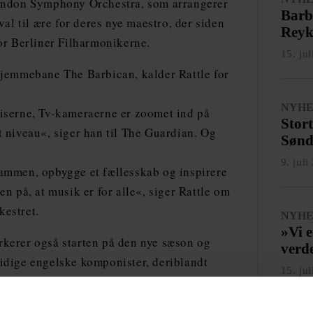
London Symphony Orchestra, som arrangerer
Barb
val til ære for deres nye maestro, der siden
Reyk
for Berliner Filharmonikerne.
15. ju
hjemmebane The Barbican, kalder Rattle for
NYH
viserne, Tv-kameraerne er zoomet ind på
Stor
t niveau«, siger han til The Guardian. Og
Sønd
9. juli
sammen, opbygge et fællesskab og inspirere
roen på, at musik er for alle«, siger Rattle om
kestret.
NYH
»Vi e
rkerer også starten på den nye sæson og
verd
idige engelske komponister, deriblandt
15. ju
len Grimes ‘Fanfare’, som er bestilt af