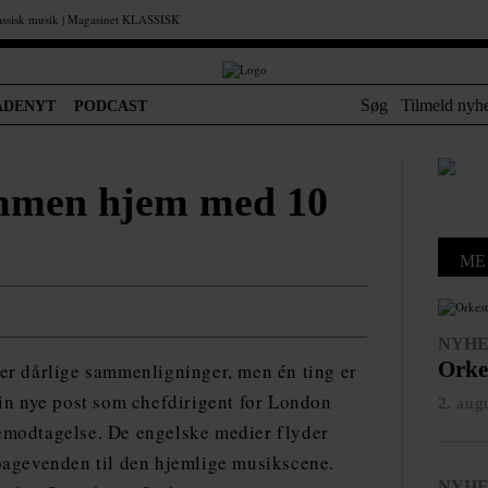
Søg
Tilmeld nyh
ADENYT
PODCAST
ommen hjem med 10
ME
NYH
Orkes
er dårlige sammenligninger, men én ting er
sin nye post som chefdirigent for London
2. aug
emodtagelse. De engelske medier flyder
lbagevenden til den hjemlige musikscene.
NYH