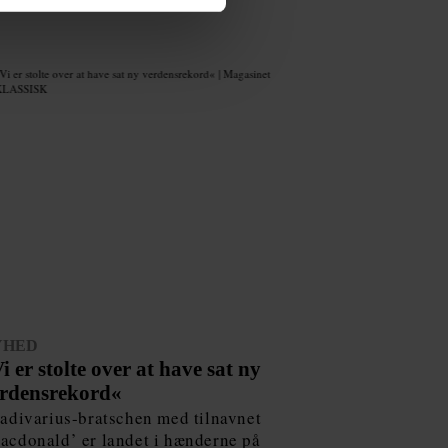
YHED
i er stolte over at have sat ny
rdensrekord«
radivarius-bratschen med tilnavnet
acdonald’ er landet i hænderne på