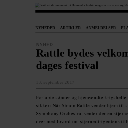
NYHEDER
ARTIKLER
ANMELDELSER
PL
NYHED
Rattle bydes velk
dages festival
13. september 2017
Fortabte sønner og hjemvendte krigshelte 
sikker: Når Simon Rattle vender hjem til 
Symphony Orchestra, venter der en stjern
over med lovord om stjernedirigentens ti