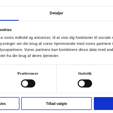
NYH
med Rattle på podiet foran sit nye orkester i
Afgå
Detaljer
 han havde dobbeltarbejde og både have sin
»Cop
in, hvor han i øvrigt bliver boende med sin
mas
ookies
21. ju
se vores indhold og annoncer, til at vise dig funktioner til sociale
r og bliver transmitteret live af BBC.
oplysninger om din brug af vores hjemmeside med vores partnere i
ysepartnere. Vores partnere kan kombinere disse data med andr
et fra din brug af deres tjenester.
r en handling af selvskadende karakter«
Præferencer
Statistik
ies
Tillad valgte