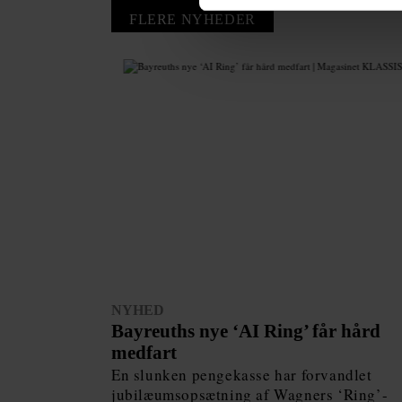
FLERE NYHEDER
NYHED
Bayreuths nye ‘AI Ring’ får hård
medfart
En slunken pengekasse har forvandlet
jubilæumsopsætning af Wagners ‘Ring’-