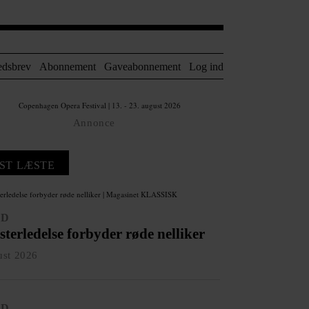
edsbrev
Abonnement
Gaveabonnement
Log ind
Annonce
ST LÆSTE
ED
terledelse forbyder røde nelliker
ust 2026
ED