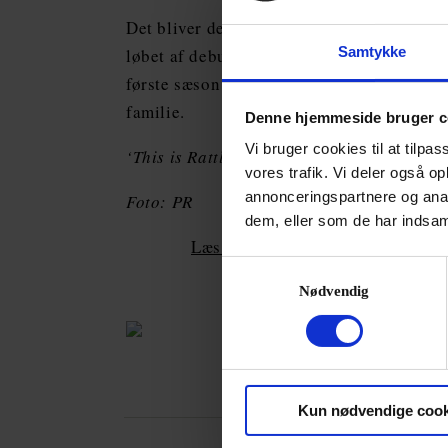
Det bliver den første af i alt 10 koncerter 
Samtykke
løbet af debutåret. Det næste år frem vil
første sæson i London og den sidste i Berl
familie.
Denne hjemmeside bruger c
Vi bruger cookies til at tilpas
‘This is Rattle’ løber fra 14.-24. septembe
vores trafik. Vi deler også 
annonceringspartnere og anal
Foto: PR
dem, eller som de har indsaml
Læs også: Simon rattle: »Brexit e
Samtykkevalg
Nødvendig
Kun nødvendige cook