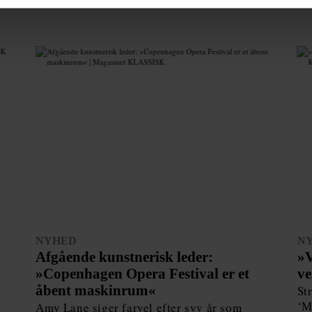
NYHED
N
Afgående kunstnerisk leder:
»V
»Copenhagen Opera Festival er et
ve
åbent maskinrum«
St
‘M
Amy Lane siger farvel efter syv år som