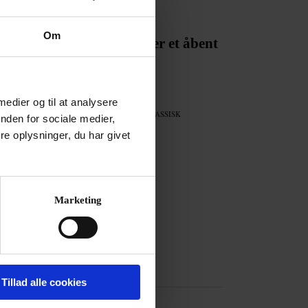
ED
ende kunstnerisk leder:
Om
enhagen Opera Festival er et åbent
kinrum«
li 2026
 medier og til at analysere
nden for sociale medier,
Annonce
e oplysninger, du har givet
Marketing
Tillad alle cookies