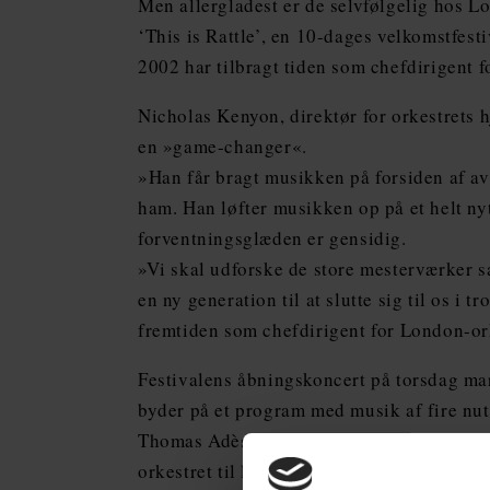
Men allergladest er de selvfølgelig hos 
‘This is Rattle’, en 10-dages velkomstfesti
2002 har tilbragt tiden som chefdirigent 
Nicholas Kenyon, direktør for orkestrets 
en »game-changer«.
»Han får bragt musikken på forsiden af a
ham. Han løfter musikken op på et helt ny
forventningsglæden er gensidig.
»Vi skal udforske de store mesterværker 
en ny generation til at slutte sig til os i t
fremtiden som chefdirigent for London-or
Festivalens åbningskoncert på torsdag ma
byder på et program med musik af fire nut
Thomas Adès’ ‘Asyla’ og uropførelse af He
orkestret til lejligheden.