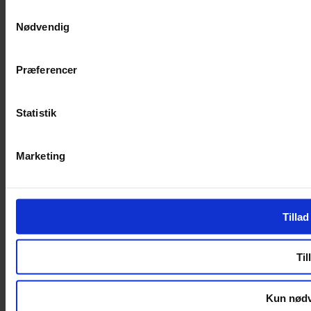
Samtykkevalg
Nødvendig
Præferencer
Statistik
Marketing
Tillad
Til
Kun nødv