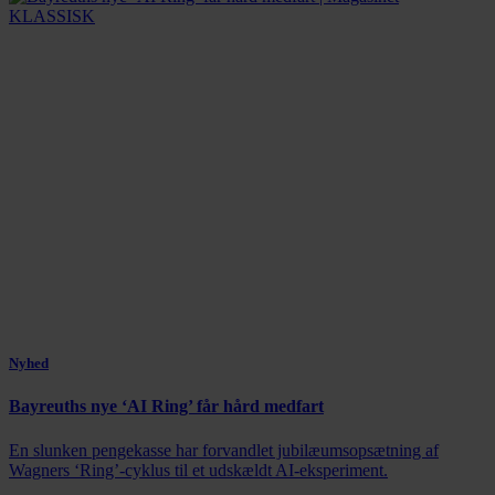
Nyhed
Bayreuths nye ‘AI Ring’ får hård medfart
En slunken pengekasse har forvandlet jubilæumsopsætning af
Wagners ‘Ring’-cyklus til et udskældt AI-eksperiment.