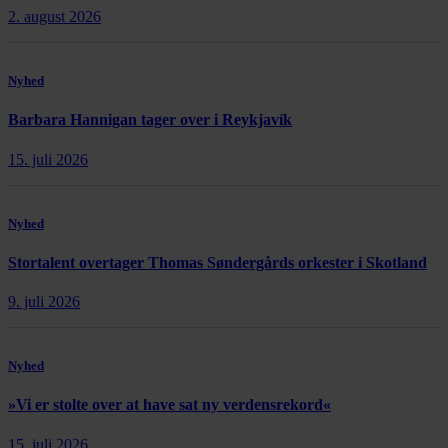
2. august 2026
Nyhed
Barbara Hannigan tager over i Reykjavík
15. juli 2026
Nyhed
Stortalent overtager Thomas Søndergårds orkester i Skotland
9. juli 2026
Nyhed
»Vi er stolte over at have sat ny verdensrekord«
15. juli 2026