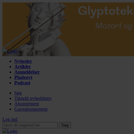
Nyheder
Artikler
Anmeldelser
Pladenyt
Podcast
Søg
Tilmeld nyhedsbrev
Abonnement
Gaveabonnement
Log ind
Søg