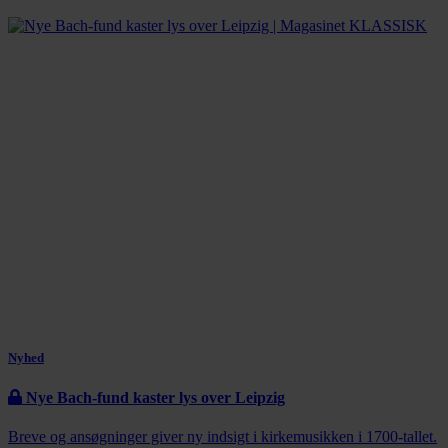
Nyhed
Nye Bach-fund kaster lys over Leipzig
Breve og ansøgninger giver ny indsigt i kirkemusikken i 1700-tallet.