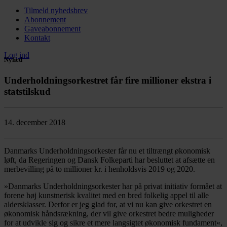
Tilmeld nyhedsbrev
Abonnement
Gaveabonnement
Kontakt
Log ind
Nyhed
Underholdningsorkestret får fire millioner ekstra i
statstilskud
14. december 2018
Danmarks Underholdningsorkester får nu et tiltrængt økonomisk
løft, da Regeringen og Dansk Folkeparti har besluttet at afsætte en
merbevilling på to millioner kr. i henholdsvis 2019 og 2020.
»Danmarks Underholdningsorkester har på privat initiativ formået at
forene høj kunstnerisk kvalitet med en bred folkelig appel til alle
aldersklasser. Derfor er jeg glad for, at vi nu kan give orkestret en
økonomisk håndsrækning, der vil give orkestret bedre muligheder
for at udvikle sig og sikre et mere langsigtet økonomisk fundament«,