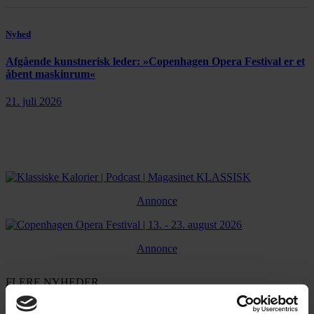
Nyhed
Afgående kunstnerisk leder: »Copenhagen Opera Festival er et
åbent maskinrum«
21. juli 2026
Annonce
Annonce
FLERE NYHEDER