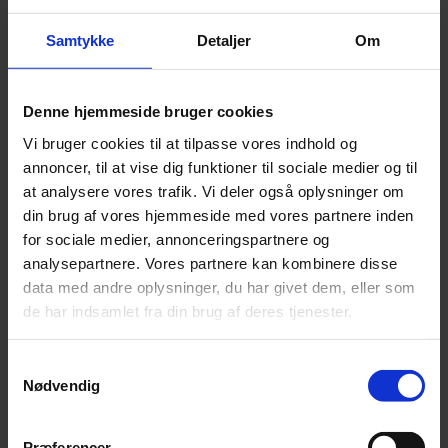
Samtykke
Detaljer
Om
Denne hjemmeside bruger cookies
Vi bruger cookies til at tilpasse vores indhold og
annoncer, til at vise dig funktioner til sociale medier og til
at analysere vores trafik. Vi deler også oplysninger om
din brug af vores hjemmeside med vores partnere inden
for sociale medier, annonceringspartnere og
analysepartnere. Vores partnere kan kombinere disse
data med andre oplysninger, du har givet dem, eller som
de har indsamlet fra din brug af deres tjenester.
Nyhed
Samtykkevalg
Bayreuths nye ‘AI Ring’ får hård medfart
Nødvendig
En slunken pengekasse har forvandlet jubilæumsopsætning af
Wagners ‘Ring’-cyklus til et udskældt AI-eksperiment.
Præferencer