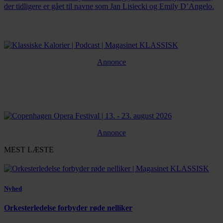
der tidligere er gået til navne som Jan Lisiecki og Emily D’Angelo.
Annonce
Annonce
MEST LÆSTE
Nyhed
Orkesterledelse forbyder røde nelliker