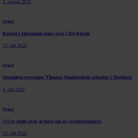
2. august 2026
Nyhed
Barbara Hannigan tager over i Reykjavík
15. juli 2026
Nyhed
Stortalent overtager Thomas Søndergårds orkester i Skotland
9. juli 2026
Nyhed
»Vi er stolte over at have sat ny verdensrekord«
15. juli 2026