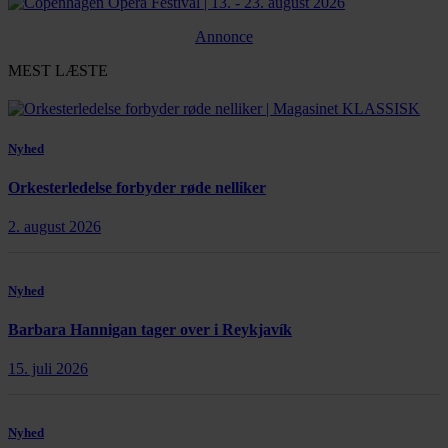
Annonce
MEST LÆSTE
Nyhed
Orkesterledelse forbyder røde nelliker
2. august 2026
Nyhed
Barbara Hannigan tager over i Reykjavík
15. juli 2026
Nyhed