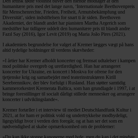
Den lettisk fødte violinist bliver den niende modtager af den
humanitære pris med det lange navn, ‘Internationale Beethovenpreis
für Menschenrechte, Frieden, Freiheit, Armutsbekämpfung und
Diversität’, siden indstiftelsen for snart ti år siden. Beethoven
Akademiet, der blandt andet har pianisten Martha Argerich som
medstifter har tidligere uddelt den humanitære pris til blandt andre
Fazıl Say (2016), Igor Levit (2019) og Maria João Pires (2021).
I akademiets begrundelse for valget af Kremer lægges vægt på hans
altid tydelige holdninger til verdens skævheder:
»I årtier har Kremer afholdt koncerter og fremsat udtalelser i kampen
mod politiske overgreb og uretfærdighed. Han har arrangeret
koncerter for Ukraine, en koncert i Moskva for ofrene for den
tjetjenske krig og samarbejdet med teaterinstruktøren Kirill
Serebrennikov, der blev forfulgt i Rusland. Han støtter samtidig
kammerorkestret Kremerata Baltica, som han grundlagde i 1997, i at
bringe forestillinger til socialt dårligt stillede mennesker og arrangere
koncerter i udviklingslande«.
Kremer fortæller i et interview til mediet Deutschlandfunk Kultur i
2021, at for ham er politisk vold og undertrykkelse modbydeligt,
ligegyldigt hvor i verden den foregår, og at han ser det som en
nødvendighed at skabe opmærksomhed om de problemer:
»Du kan ikke stoppe kanonerne med lyde, men du kan i det mindste