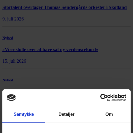
Stortalent overtager Thomas Søndergårds orkester i Skotland
9. juli 2026
Nyhed
»Vi er stolte over at have sat ny verdensrekord«
15. juli 2026
Nyhed
Afgående kunstnerisk leder: »Copenhagen Opera Festival er et
åbent maskinrum«
21. juli 2026
Samtykke
Detaljer
Om