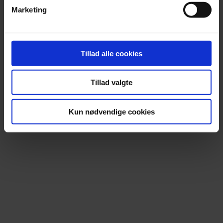
Marketing
Tillad alle cookies
Nyhed
Orkesterledelse forbyder røde nelliker
Tillad valgte
Over 2.000 nelliker er uddelt i solidaritet med chefdirigenten, men
nu slår ledelsen hårdt ned på det røde symbol.
Kun nødvendige cookies