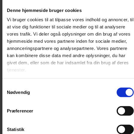
Denne hjemmeside bruger cookies
Vi bruger cookies til at tilpasse vores indhold og annoncer, til
at vise dig funktioner til sociale medier og til at analysere
vores trafik. Vi deler også oplysninger om din brug af vores
hjemmeside med vores partnere inden for sociale medier,
annonceringspartnere og analysepartnere. Vores partnere
Garanti for musikalsk fantasi
kan kombinere disse data med andre oplysninger, du har
Peter Heise er kendt som komponisten bag Danmarks nationalopera,
givet dem, eller som de har indsamlet fra din brug af deres
men vi er begyndt at lære resten af hans værker at kende.
tjenester.
Samtykkevalg
Nødvendig
Præferencer
Statistik