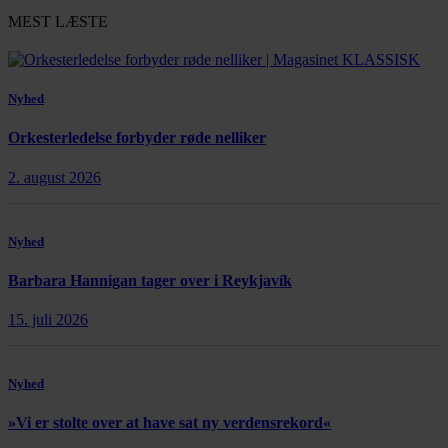
MEST LÆSTE
Nyhed
Orkesterledelse forbyder røde nelliker
2. august 2026
Nyhed
Barbara Hannigan tager over i Reykjavík
15. juli 2026
Nyhed
»Vi er stolte over at have sat ny verdensrekord«