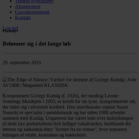
Tilmeld nyhedsbrev
Abonnement
Gaveabonnement
Kontakt
Log ind
Pladenyt
Belønner sig i det lange løb
29. september 2019
Komponisten György Kurtág (f. 1926), der modtog Leonie
Sonnings Musikpris i 2003, er kendt for sin tyste, komprimerede stil,
der fatter sig i aforistisk korthed. Den amerikanske sopran Susan
Narucki er specialist i samtidsmusik og har siden 1986 arbejdet
sammen med Kurtág. Ungareren har været inde over indspilningen
af dette nye portrætalbum helt helliget vokalværker, heriblandt det
intense og sarkastisk-bitre ʽScener fra en roman’, hvor sopranen
ledsages af violin, kontrabas og hakkebræt.