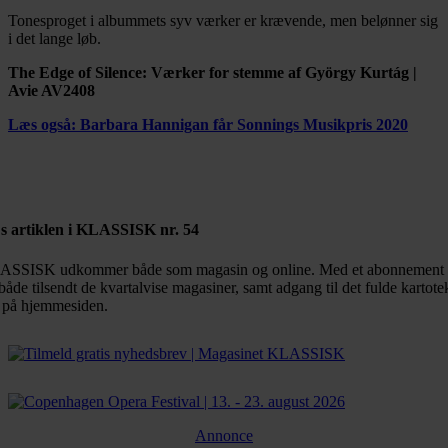
Tonesproget i albummets syv værker er krævende, men belønner sig
i det lange løb.
The Edge of Silence: Værker for stemme af György Kurtág |
Avie AV2408
Læs også: Barbara Hannigan får Sonnings Musikpris 2020
s artiklen i KLASSISK nr. 54
SSISK udkommer både som magasin og online. Med et abonnement 
både tilsendt de kvartalvise magasiner, samt adgang til det fulde kartote
 på hjemmesiden.
Annonce