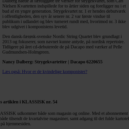
Dalberg nåede at færdiggøre tre værker for strygekvartet, som Carl
Nielsen Kvartetten indspillede for to årtier siden og foreligger nu i et
bud af en yngre generation. Strygekvartet nr. 1 er hendes debutværk
i offentligheden, den syv år senere nr. 2 var første vindue til
publikum i udlandet og blev turneret rundt med, hvorimod nr. 3 ikke
blev udgivet i komponistens levetid.
Den dansk-færøsk-svenske Nordic String Quartet blev grundlagt i
2013 og fokuserer, som navnet kunne antyde, på nordisk repertoire.
Tidligere på året cd-debuterede de på Dacapo med værker af Pelle
Gudmundsen-Holmgreen.
Nancy Dalberg: Strygekvartetter | Dacapo 6220655
Læs også: Hvor er de kvindelige komponister?
s artiklen i KLASSISK nr. 54
SSISK udkommer både som magasin og online. Med et abonnement 
både tilsendt de kvartalvise magasiner, samt adgang til det fulde kartote
 på hjemmesiden.