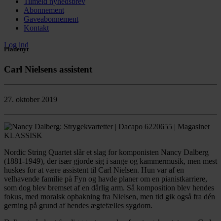
Tilmeld nyhedsbrev
Abonnement
Gaveabonnement
Kontakt
Log ind
Pladenyt
Carl Nielsens assistent
27. oktober 2019
Nordic String Quartet slår et slag for komponisten Nancy Dalberg
(1881-1949), der især gjorde sig i sange og kammermusik, men mest
huskes for at være assistent til Carl Nielsen. Hun var af en
velhavende familie på Fyn og havde planer om en pianistkarriere,
som dog blev bremset af en dårlig arm. Så komposition blev hendes
fokus, med moralsk opbakning fra Nielsen, men tid gik også fra dén
gerning på grund af hendes ægtefælles sygdom.