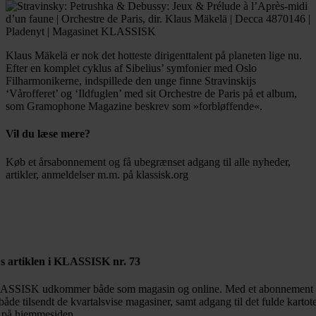
Klaus Mäkelä er nok det hotteste dirigenttalent på planeten lige nu.
Efter en komplet cyklus af Sibelius’ symfonier med Oslo
Filharmonikerne, indspillede den unge finne Stravinskijs
‘Vårofferet’ og ‘Ildfuglen’ med sit Orchestre de Paris på et album,
som Gramophone Magazine beskrev som »forbløffende«.
Vil du læse mere?
Køb et årsabonnement og få ubegrænset adgang til alle nyheder,
artikler, anmeldelser m.m. på klassisk.org
Bestil abonnement
s artiklen i KLASSISK nr. 73
SSISK udkommer både som magasin og online. Med et abonnement 
både tilsendt de kvartalsvise magasiner, samt adgang til det fulde kartot
 på hjemmesiden.