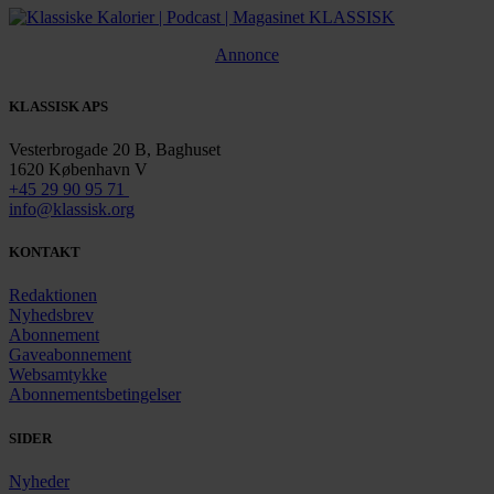
Annonce
KLASSISK APS
Vesterbrogade 20 B, Baghuset
1620 København V
+45 29 90 95 71
info@klassisk.org
KONTAKT
Redaktionen
Nyhedsbrev
Abonnement
Gaveabonnement
Websamtykke
Abonnementsbetingelser
SIDER
Nyheder