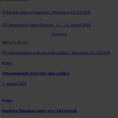
Annonce
MEST LÆSTE
Nyhed
Orkesterledelse forbyder røde nelliker
2. august 2026
Nyhed
Barbara Hannigan tager over i Reykjavík