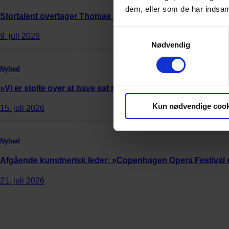
dem, eller som de har indsaml
Stortalent overtager Thomas Søndergårds orkester i Skotl
Samtykkevalg
9. juli 2026
Nødvendig
Nyhed
»Vi er stolte over at have sat ny verdensrekord«
Kun nødvendige cook
15. juli 2026
Nyhed
Afgående kunstnerisk leder: »Copenhagen Opera Festival 
21. juli 2026