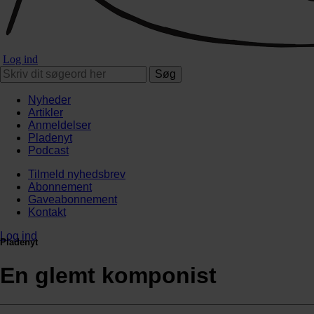
Log ind
Søg
Nyheder
Artikler
Anmeldelser
Pladenyt
Podcast
Tilmeld nyhedsbrev
Abonnement
Gaveabonnement
Kontakt
Log ind
Pladenyt
En glemt komponist