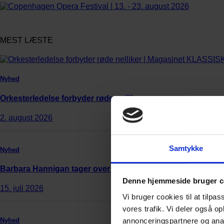
MEST LÆSTE
Nyhed
Orkesterledelse forbyder røde nelliker
2. august 2026
Samtykke
Nyhed
Barbara Hannigan tager over i Reykjavík
Denne hjemmeside bruger c
15. juli 2026
Vi bruger cookies til at tilpas
vores trafik. Vi deler også 
annonceringspartnere og anal
Nyhed