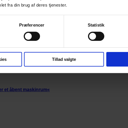
et fra din brug af deres tjenester.
and
Præferencer
Statistik
ies
Tillad valgte
er et åbent maskinrum«