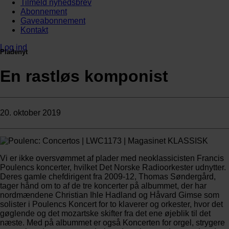
Tilmeld nyhedsbrev
Abonnement
Gaveabonnement
Kontakt
Log ind
Pladenyt
En rastløs komponist
20. oktober 2019
Vi er ikke oversvømmet af plader med neoklassicisten Francis
Poulencs koncerter, hvilket Det Norske Radioorkester udnytter.
Deres gamle chefdirigent fra 2009-12, Thomas Søndergård,
tager hånd om to af de tre koncerter på albummet, der har
nordmændene Christian Ihle Hadland og Håvard Gimse som
solister i Poulencs Koncert for to klaverer og orkester, hvor det
gøglende og det mozartske skifter fra det ene øjeblik til det
næste. Med på albummet er også Koncerten for orgel, strygere