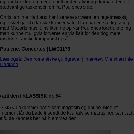
og pauker, der rummer en helt anden alvor og drama uden det
sædvanlige taskenspilleri fra Poulencs side.
Christian Ihle Hadland har i senere år været en regelmæssig
og elsket gæst i danske koncertsale. Han har en særlig føling
med Mozarts musik, hvilken netop var Poulencs foretrukne, og
man kunne muligvis forvente en vis flair for den dog mere
rastløse franske komponist også.
Poulenc: Concertos | LWC1173
Læs også: Den romantiske guldgraver | Interview Christian Ihle
Hadland
 artiklen i KLASSISK nr. 54
SSISK udkommer både som magasin og online. Med et
nement får du både tilsendt de kvartalvise magasiner, samt a
det fulde kartotek her på hjemmesiden.