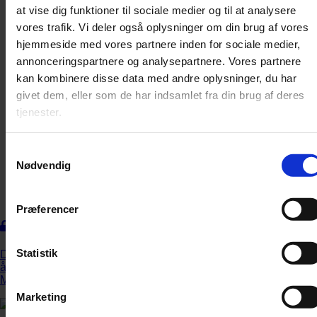
at vise dig funktioner til sociale medier og til at analysere
vores trafik. Vi deler også oplysninger om din brug af vores
hjemmeside med vores partnere inden for sociale medier,
annonceringspartnere og analysepartnere. Vores partnere
kan kombinere disse data med andre oplysninger, du har
givet dem, eller som de har indsamlet fra din brug af deres
tjenester.
Samtykkevalg
Nødvendig
Præferencer
Fest for sanserne
Statistik
Den canadiske pianist Jan Lisiecki debuterede for mere end et
årti siden på Deutsche Grammophon med to klaverkoncerter af
Mozart.
Marketing