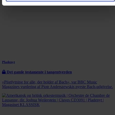
Pladenyt
Det gamle testamente i tangentverden
»Pligtlytning for alle, der holder af Bach«, var BBC Music
Magazines vurdering af Piotr Anderszewskis nyeste Bach-udgivelse.