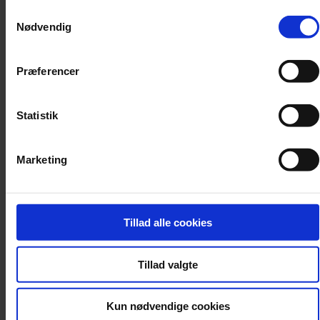
Samtykkevalg
Nødvendig
Præferencer
En glemt symfoniker?
Statistik
Født i en velstående industrifamilie med interesse for musik og kunst
viste Johanna Senfter tidligt sit talent som komponist.
Marketing
Tillad alle cookies
Tillad valgte
Kun nødvendige cookies