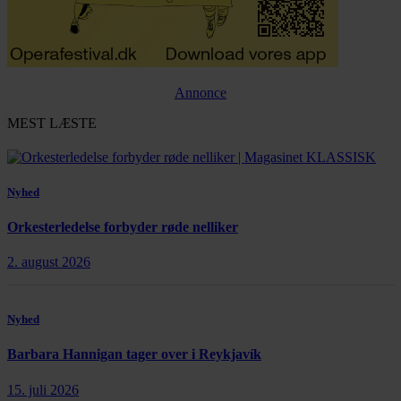
Annonce
MEST LÆSTE
Nyhed
Orkesterledelse forbyder røde nelliker
2. august 2026
Nyhed
Barbara Hannigan tager over i Reykjavík
15. juli 2026