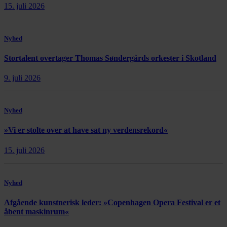
15. juli 2026
Nyhed
Stortalent overtager Thomas Søndergårds orkester i Skotland
9. juli 2026
Nyhed
»Vi er stolte over at have sat ny verdensrekord«
15. juli 2026
Nyhed
Afgående kunstnerisk leder: »Copenhagen Opera Festival er et
åbent maskinrum«