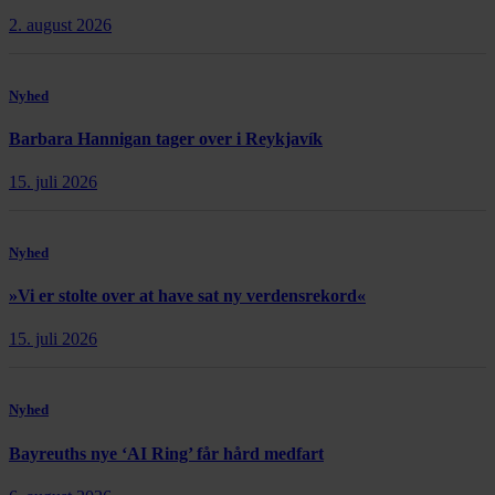
2. august 2026
Nyhed
Barbara Hannigan tager over i Reykjavík
15. juli 2026
Nyhed
»Vi er stolte over at have sat ny verdensrekord«
15. juli 2026
Nyhed
Bayreuths nye ‘AI Ring’ får hård medfart