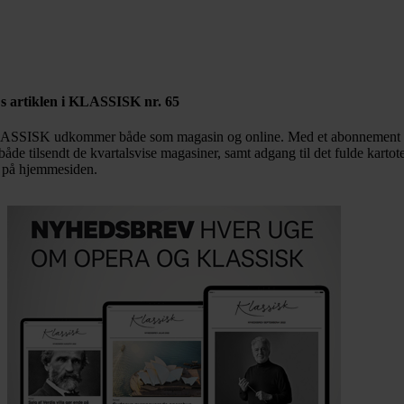
Bestil abonnement
s artiklen i KLASSISK nr. 65
SSISK udkommer både som magasin og online. Med et abonnement 
både tilsendt de kvartalsvise magasiner, samt adgang til det fulde kartot
 på hjemmesiden.