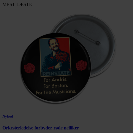
MEST LÆSTE
Nyhed
Orkesterledelse forbyder røde nelliker