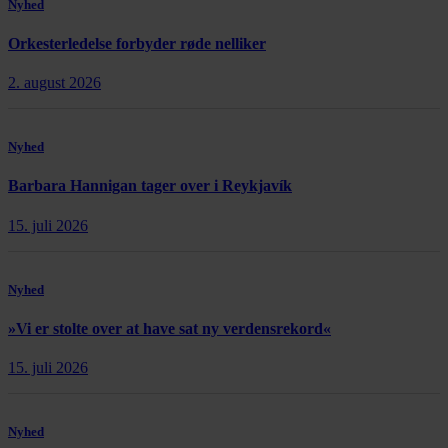
Nyhed
Orkesterledelse forbyder røde nelliker
2. august 2026
Nyhed
Barbara Hannigan tager over i Reykjavík
15. juli 2026
Nyhed
»Vi er stolte over at have sat ny verdensrekord«
15. juli 2026
Nyhed