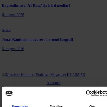
Bayreuths nye ‘AI Ring’ får hård medfart
6. august 2026
Nyhed
Jonas Kaufmann advarer fans mod biografi
5. august 2026
Annonce
Samtykke
Detaljer
Om