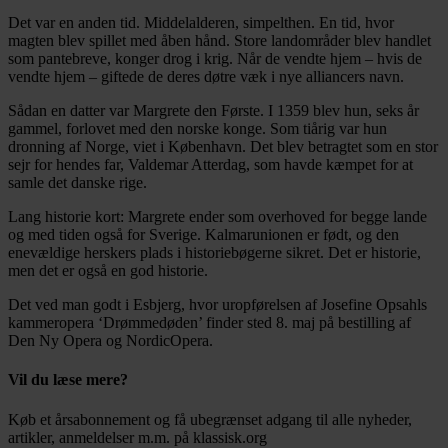
Det var en anden tid. Middelalderen, simpelthen. En tid, hvor
magten blev spillet med åben hånd. Store landområder blev handlet
som pantebreve, konger drog i krig. Når de vendte hjem – hvis de
vendte hjem – giftede de deres døtre væk i nye alliancers navn.
Sådan en datter var Margrete den Første. I 1359 blev hun, seks år
gammel, forlovet med den norske konge. Som tiårig var hun
dronning af Norge, viet i København. Det blev betragtet som en stor
sejr for hendes far, Valdemar Atterdag, som havde kæmpet for at
samle det danske rige.
Lang historie kort: Margrete ender som overhoved for begge lande
og med tiden også for Sverige. Kalmarunionen er født, og den
enevældige herskers plads i historiebøgerne sikret. Det er historie,
men det er også en god historie.
Det ved man godt i Esbjerg, hvor uropførelsen af Josefine Opsahls
kammeropera ‘Drømmedøden’ finder sted 8. maj på bestilling af
Den Ny Opera og NordicOpera.
Vil du læse mere?
Køb et årsabonnement og få ubegrænset adgang til alle nyheder,
artikler, anmeldelser m.m. på klassisk.org