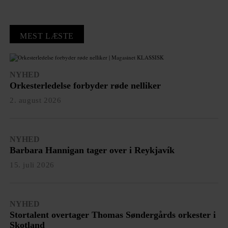
MEST LÆSTE
NYHED
Orkesterledelse forbyder røde nelliker
2. august 2026
NYHED
Barbara Hannigan tager over i Reykjavík
15. juli 2026
NYHED
Stortalent overtager Thomas Søndergårds orkester i
Skotland