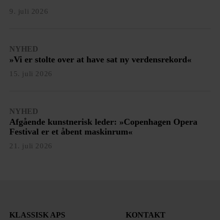
9. juli 2026
NYHED
»Vi er stolte over at have sat ny verdensrekord«
15. juli 2026
NYHED
Afgående kunstnerisk leder: »Copenhagen Opera
Festival er et åbent maskinrum«
21. juli 2026
KLASSISK APS
KONTAKT