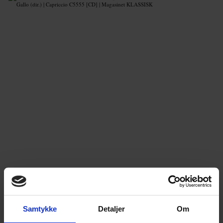
Samtykke
Detaljer
Om
En glemt symfoniker?