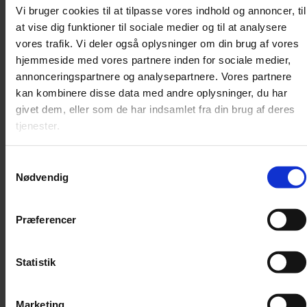
Vi bruger cookies til at tilpasse vores indhold og annoncer, til
at vise dig funktioner til sociale medier og til at analysere
Garanti for musikalsk fantasi
vores trafik. Vi deler også oplysninger om din brug af vores
hjemmeside med vores partnere inden for sociale medier,
Peter Heise er kendt som komponisten bag Danmarks nationalopera,
men vi er begyndt at lære resten af hans værker at kende.
annonceringspartnere og analysepartnere. Vores partnere
kan kombinere disse data med andre oplysninger, du har
givet dem, eller som de har indsamlet fra din brug af deres
tjenester.
Samtykkevalg
Nødvendig
Præferencer
Statistik
Marketing