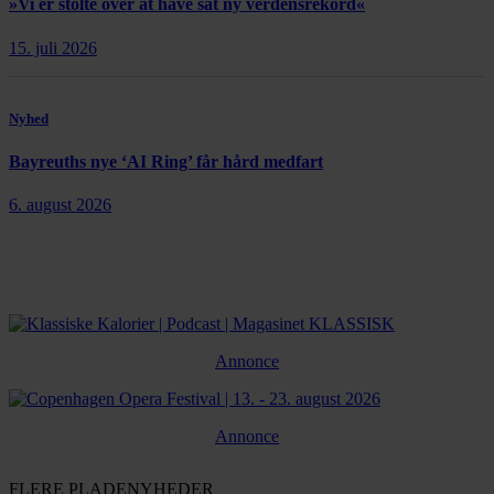
»Vi er stolte over at have sat ny verdensrekord«
15. juli 2026
Nyhed
Bayreuths nye ‘AI Ring’ får hård medfart
6. august 2026
Annonce
Annonce
FLERE PLADENYHEDER