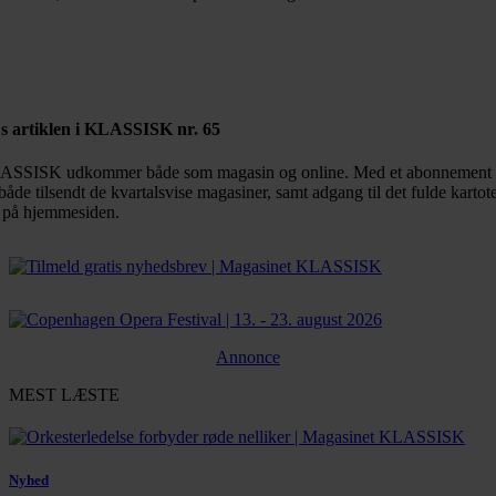
Bestil abonnement
s artiklen i KLASSISK nr. 65
SSISK udkommer både som magasin og online. Med et abonnement 
både tilsendt de kvartalsvise magasiner, samt adgang til det fulde kartot
 på hjemmesiden.
Annonce
MEST LÆSTE
Nyhed