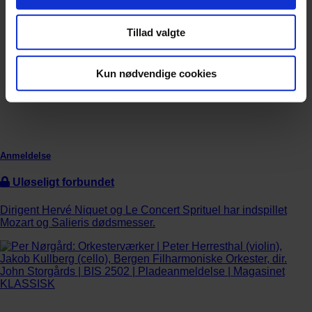
Tillad valgte
Kun nødvendige cookies
Anmeldelse
Uløseligt forbundet
Dirigent Hervé Niquet og Le Concert Sprituel har indspillet
Mozart og Salieris dødsmesser.