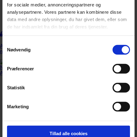
for sociale medier, annonceringspartnere og
analysepartnere. Vores partnere kan kombinere disse
data med andre oplysninger, du har givet dem, eller som
de har indsamlet fra din brug af deres tjenester.
Elgar uden bid
Samtykkevalg
Andreas Brantelid mestrer Elgars cellokoncert, men uden den
Nødvendig
nerve og uforudsigelighed, der kunne løfte fortolkningen.
Præferencer
Statistik
Marketing
Tillad alle cookies