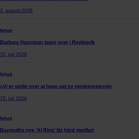
2. august 2026
Nyhed
Barbara Hannigan tager over i Reykjavík
15. juli 2026
Nyhed
»Vi er stolte over at have sat ny verdensrekord«
15. juli 2026
Nyhed
Bayreuths nye ‘AI Ring’ får hård medfart