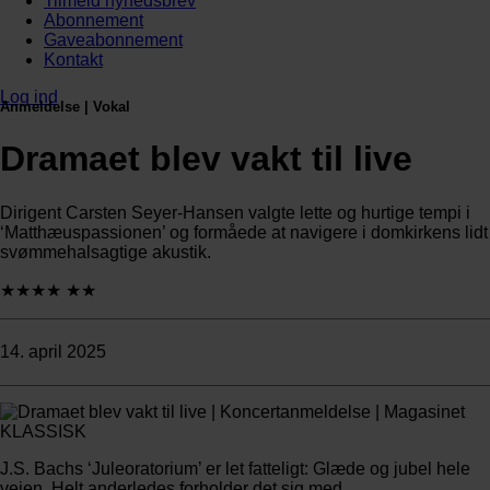
Tilmeld nyhedsbrev
Abonnement
Gaveabonnement
Kontakt
Log ind
Anmeldelse | Vokal
Dramaet blev vakt til live
Dirigent Carsten Seyer-Hansen valgte lette og hurtige tempi i
‘Matthæuspassionen’ og formåede at navigere i domkirkens lidt
svømmehalsagtige akustik.
★★★★
★★
14. april 2025
J.S. Bachs ‘Juleoratorium’ er let fatteligt: Glæde og jubel hele
vejen. Helt anderledes forholder det sig med